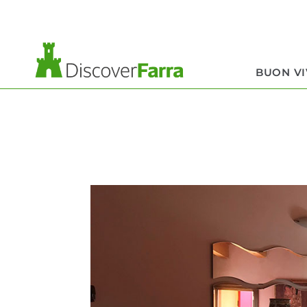
contenuto
BUON V