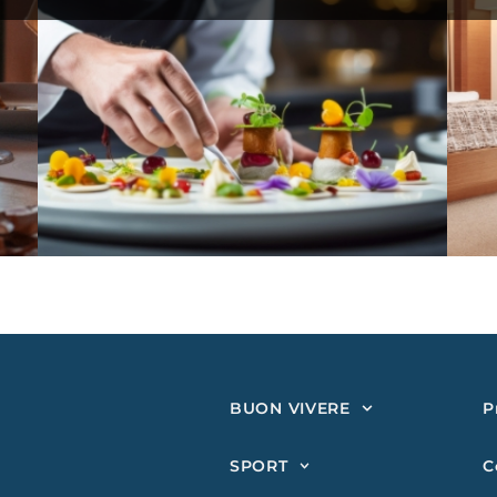
BUON VIVERE
P
SPORT
C