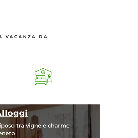
NA VACANZA DA
Alloggi
iposo tra vigne e charme
eneto