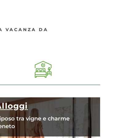
NA VACANZA DA
Alloggi
iposo tra vigne e charme
eneto