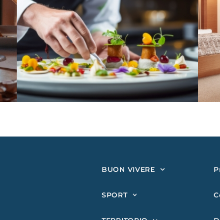
BUON VIVERE
P
SPORT
C