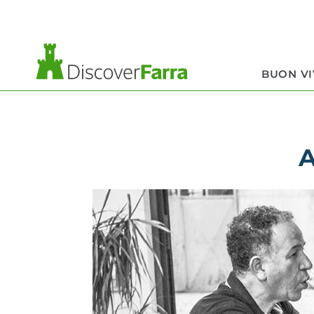
contenuto
BUON V
A