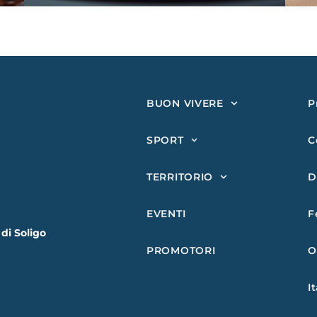
BUON VIVERE
P
SPORT
C
TERRITORIO
D
EVENTI
F
 di Soligo
PROMOTORI
O
I