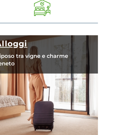
Alloggi
iposo tra vigne e charme
eneto