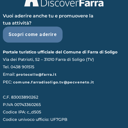
Vuoi aderire anche tu e promuovere la
tua attività?
Scopri come aderire
Portale turistico ufficiale del Comune di Farra di Soligo
Via dei Patrioti, 52 – 31010 Farra di Soligo (TV)
Tel. 0438 901515
Email:
protocollo@farra.it
PEC:
comune.farradisoligo.tv@pecveneto.it
C.F. 83003890262
P.IVA 00743360265
Codice IPA: c_d505
Codice univoco ufficio: UF7GPB