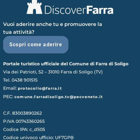
Vuoi aderire anche tu e promuovere la
tua attività?
Scopri come aderire
Portale turistico ufficiale del Comune di Farra di Soligo
Via dei Patrioti, 52 – 31010 Farra di Soligo (TV)
Tel. 0438 901515
Email:
protocollo@farra.it
PEC:
comune.farradisoligo.tv@pecveneto.it
C.F. 83003890262
P.IVA 00743360265
Codice IPA: c_d505
Codice univoco ufficio: UF7GPB