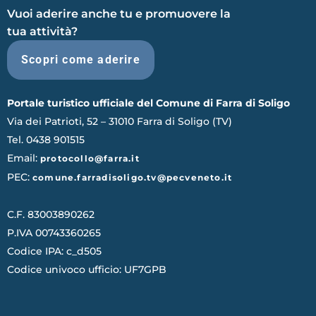
Vuoi aderire anche tu e promuovere la
tua attività?
Scopri come aderire
Portale turistico ufficiale del Comune di Farra di Soligo
Via dei Patrioti, 52 – 31010 Farra di Soligo (TV)
Tel. 0438 901515
Email:
protocollo@farra.it
PEC:
comune.farradisoligo.tv@pecveneto.it
C.F. 83003890262
P.IVA 00743360265
Codice IPA: c_d505
Codice univoco ufficio: UF7GPB