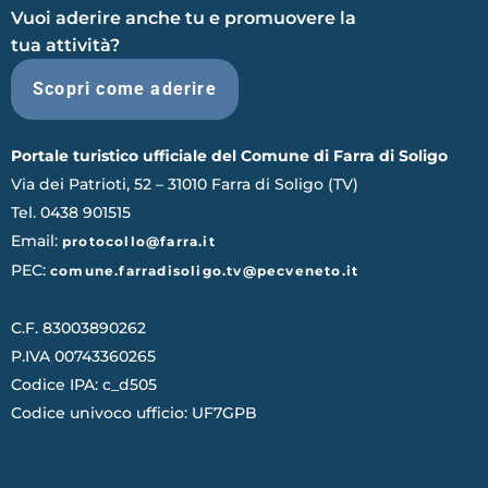
Vuoi aderire anche tu e promuovere la
tua attività?
Scopri come aderire
Portale turistico ufficiale del Comune di Farra di Soligo
Via dei Patrioti, 52 – 31010 Farra di Soligo (TV)
Tel. 0438 901515
Email:
protocollo@farra.it
PEC:
comune.farradisoligo.tv@pecveneto.it
C.F. 83003890262
P.IVA 00743360265
Codice IPA: c_d505
Codice univoco ufficio: UF7GPB