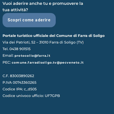
Vuoi aderire anche tu e promuovere la
tua attività?
Scopri come aderire
Portale turistico ufficiale del Comune di Farra di Soligo
Via dei Patrioti, 52 – 31010 Farra di Soligo (TV)
Tel. 0438 901515
Email:
protocollo@farra.it
PEC:
comune.farradisoligo.tv@pecveneto.it
C.F. 83003890262
P.IVA 00743360265
Codice IPA: c_d505
Codice univoco ufficio: UF7GPB