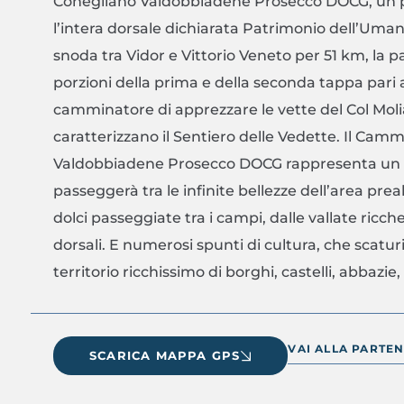
Conegliano Valdobbiadene Prosecco DOCG, un p
l’intera dorsale dichiarata Patrimonio dell’Uman
snoda tra Vidor e Vittorio Veneto per 51 km, la pa
porzioni della prima e della seconda tappa pari 
camminatore di apprezzare le vette del Col Molian
caratterizzano il Sentiero delle Vedette. Il Camm
Valdobbiadene Prosecco DOCG rappresenta un pi
passeggerà tra le infinite bellezze dell’area preal
dolci passeggiate tra i campi, dalle vallate ricche
dorsali. E numerosi spunti di cultura, che scaturi
territorio ricchissimo di borghi, castelli, abbazie
VAI ALLA PARTE
SCARICA MAPPA GPS