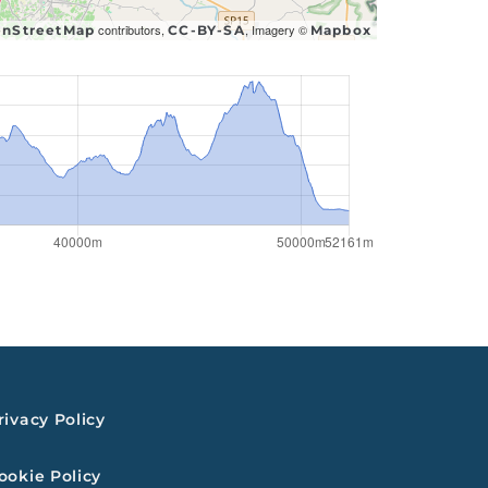
contributors,
, Imagery ©
nStreetMap
CC-BY-SA
Mapbox
rivacy Policy
ookie Policy