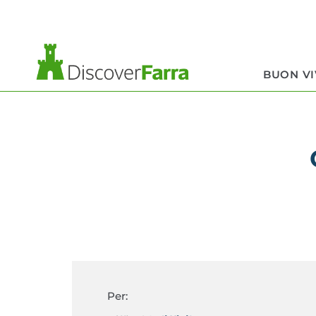
contenuto
BUON V
Per: