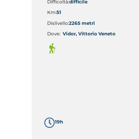
Difficoltà:
difficile
Km:
51
Dislivello:
2265 metri
Dove:
Vidor, Vittorio Veneto
19h