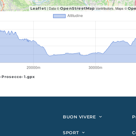
| Data ©
contributors, Maps ©
Leaflet
OpenStreetMap
Ope
-Prosecco-1.gpx
BUON VIVERE
P
SPORT
C